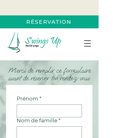
RÉSERVATION
Merci de remplir ce formulaire
avant de réserver ton rendez-vous.
Prénom
*
Nom de famille
*