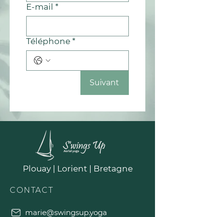
E‑mail
*
Téléphone
*
Suivant
Plouay | Lorient | Bretagne
CONTACT
marie@swingsup.yoga