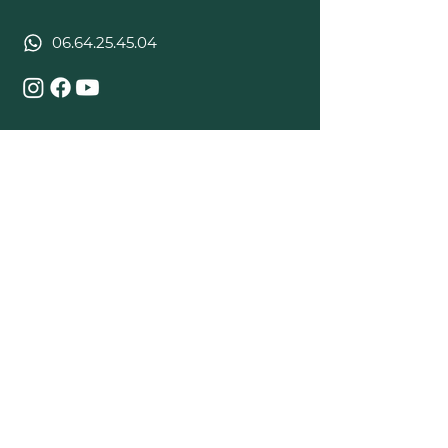
06.64.25.45.04
PLUS
Formation Yoga Aérien
Blog
Politique de confidentialité
Mentions légales
CGV
S'inscrire à la newsletter
Devenir Affilié
​Crédit photos : Tiphaine Bittard