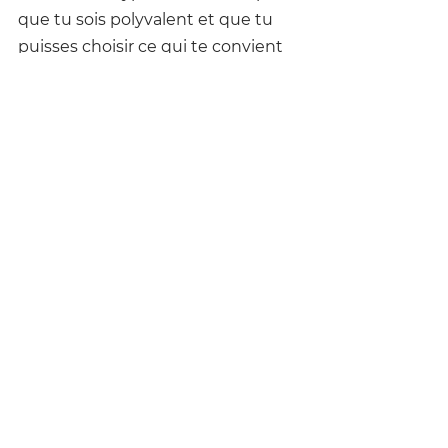
que tu sois polyvalent et que tu 
puisses choisir ce qui te convient 
le mieux.
Pourquoi Opter pour S'Wings 
Up Yoga pour ta Formation 
Aérienne ?
Chez 
S'Wings Up Yoga
, j'ai choisi 
de proposer une formation qui 
combine le meilleur de tous ces 
critères pour te fournir 
une 
expérience complète et 
transformatrice
. 
En plus de t'enseigner le yoga 