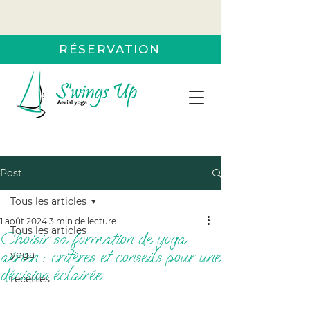
RÉSERVATION
Post
Tous les articles
1 août 2024
3 min de lecture
Tous les articles
Choisir sa formation de yoga
aérien : critères et conseils pour une
yoga
décision éclairée
recettes